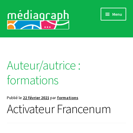
Aller
Aller
Menu
à
au
la
contenu
navigation
Catalogue complet
Comment s’inscrire
Auteur/autrice :
Actualités
formations
« Références »
Publié le
22 février 2021
par
formations
Sensibilisations
Activateur Francenum
Contact