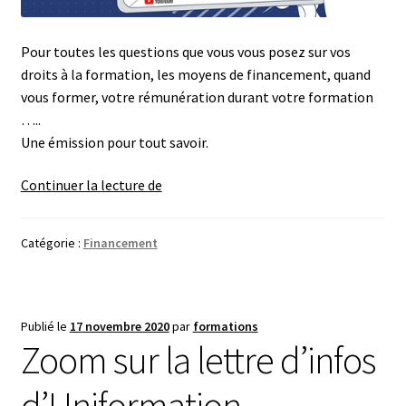
Pour toutes les questions que vous vous posez sur vos
droits à la formation, les moyens de financement, quand
vous former, votre rémunération durant votre formation
…..
Une émission pour tout savoir.
Formation
Continuer la lecture de
professionnelle
:
Catégorie :
Financement
vos
droits,
les
financements,
Publié le
17 novembre 2020
par
formations
tout
Zoom sur la lettre d’infos
savoir
selon
d’Uniformation