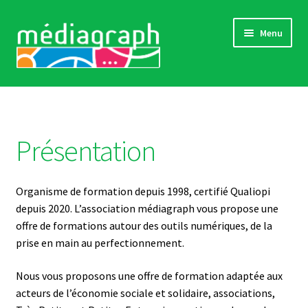
Aller
Aller
Menu
à
au
la
contenu
navigation
Catalogue complet
Comment s’inscrire
Présentation
Actualités
Organisme de formation depuis 1998, certifié Qualiopi
« Références »
depuis 2020. L’association médiagraph vous propose une
offre de formations autour des outils numériques, de la
Sensibilisations
prise en main au perfectionnement.
Contact
Nous vous proposons une offre de formation adaptée aux
acteurs de l’économie sociale et solidaire, associations,