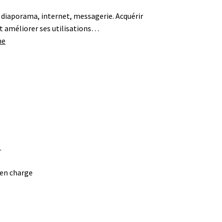
 diaporama, internet, messagerie. Acquérir
et améliorer ses utilisations…
me
r
.
 en charge