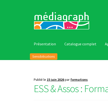
Aller
Aller
à
au
la
contenu
navigation
Présentation
Catalogue complet
A
Sensibilisations
Publié le
15 juin 2026
par
formations
ESS & Assos : Forma