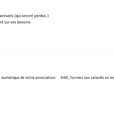
nnuels (qui seront perdus..)
nt sur vos besoins
Article
 numérique de votre association
SIAE, formez vos salariés en i
suivant :