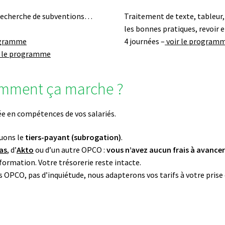
 recherche de subventions…
Traitement de texte, tableur,
les bonnes pratiques, revoir 
rogramme
4 journées –
voir le program
r le programme
comment ça marche ?
ée en compétences de vos salariés.
uons le
tiers-payant (subrogation)
.
as
, d’
Akto
ou d’un autre OPCO :
vous n’avez aucun frais à avance
ormation. Votre trésorerie reste intacte.
es OPCO, pas d’inquiétude, nous adapterons vos tarifs à votre prise