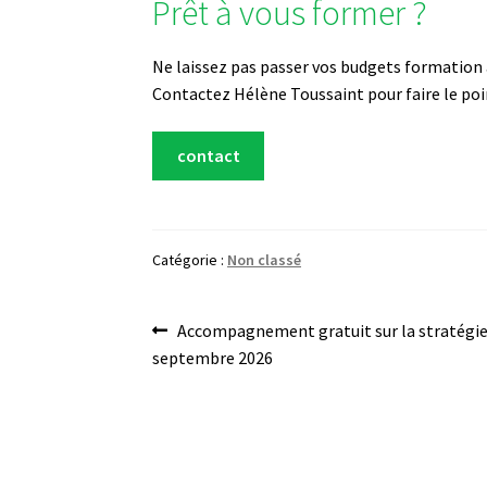
Prêt à vous former ?
Ne laissez pas passer vos budgets formation a
Contactez Hélène Toussaint pour faire le poi
contact
Catégorie :
Non classé
Navigation
Article
Accompagnement gratuit sur la stratégie
précédent :
septembre 2026
de
l’article