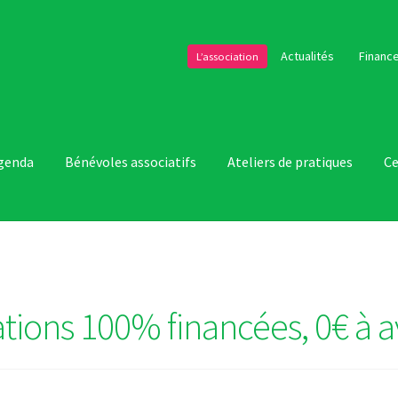
Actualités
Finance
L’association
genda
Bénévoles associatifs
Ateliers de pratiques
Ce
tions 100% financées, 0€ à 