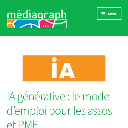
Aller
Aller
Menu
à
au
la
contenu
navigation
Catalogue complet
Comment s’inscrire
Actualités
« Références »
IA générative : le mode
Sensibilisations
d’emploi pour les assos
Contact
et PME