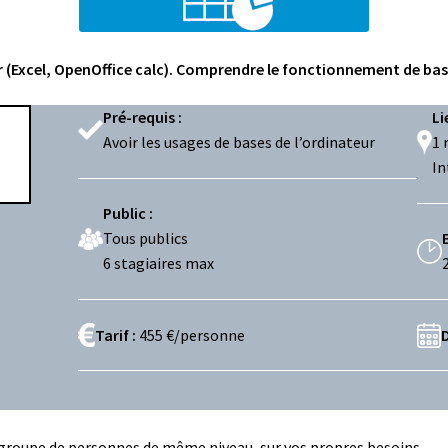
ur (Excel, OpenOffice calc). Comprendre le fonctionnement de bas
Pré-requis :
Li
Avoir les usages de bases de l’ordinateur
1 
In
Public :
Tous publics
6 stagiaires max
Tarif :
455 €/personne
D
 groupe de personnes de même niveau, sur vos propres besoins.