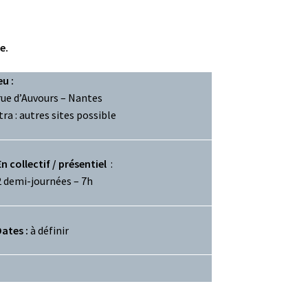
e.
eu :
rue d’Auvours – Nantes
tra : autres sites possible
En collectif / présentiel
:
2 demi-journées – 7h
ates :
à définir