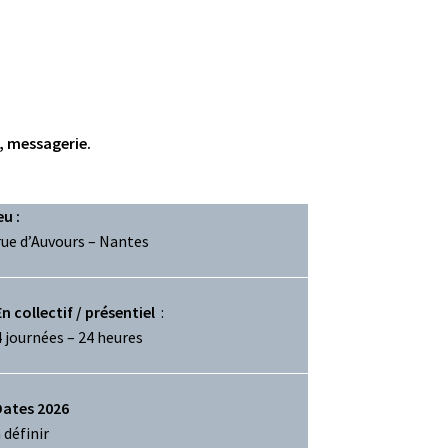
t, messagerie.
eu :
rue d’Auvours – Nantes
En collectif / présentiel
:
4 journées – 24 heures
Dates 2026
 définir