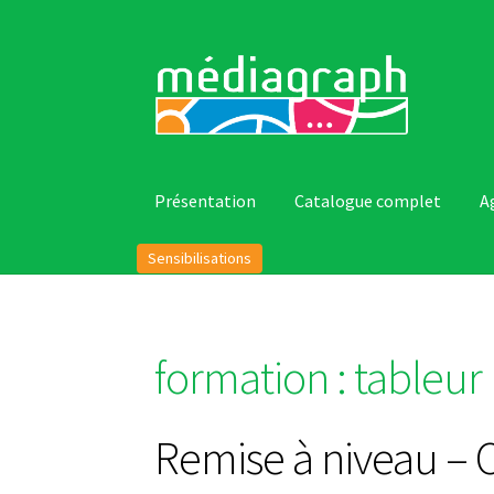
Aller
Aller
à
au
la
contenu
navigation
Présentation
Catalogue complet
A
Sensibilisations
formation :
tableur
Remise à niveau – 