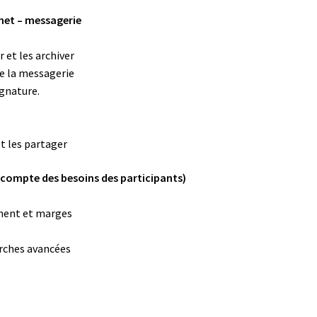
rnet – messagerie
r et les archiver
de la messagerie
ignature.
t les partager
compte des besoins des participants)
ment et marges
rches avancées