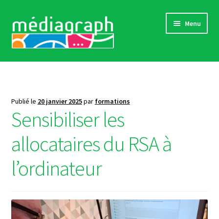
Aller
Aller
Menu
à
au
la
contenu
navigation
Catalogue complet
Comment s’inscrire
Publié le
20 janvier 2025
par
formations
Sensibiliser les
Actualités
allocataires du RSA à
« Références »
l’ordinateur
Sensibilisations
Contact