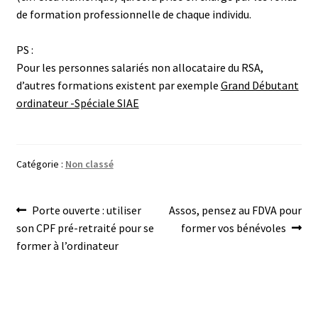
de formation professionnelle de chaque individu.
PS :
Pour les personnes salariés non allocataire du RSA,
d’autres formations existent par exemple
Grand Débutant
ordinateur -Spéciale SIAE
Catégorie :
Non classé
Navigation
Article
Article
Porte ouverte : utiliser
Assos, pensez au FDVA pour
précédent :
suivant :
son CPF pré-retraité pour se
former vos bénévoles
de
former à l’ordinateur
l’article