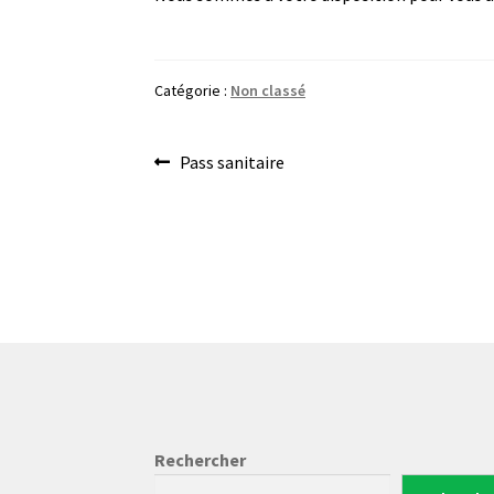
Catégorie :
Non classé
Navigation
Article
Pass sanitaire
précédent :
de
l’article
Rechercher