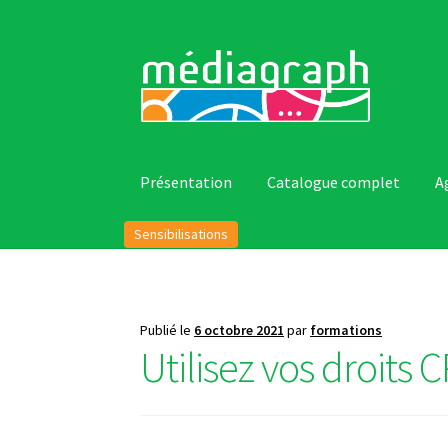
Aller
Aller
à
au
la
contenu
navigation
Présentation
Catalogue complet
A
Sensibilisations
Publié le
6 octobre 2021
par
formations
Utilisez vos droits 