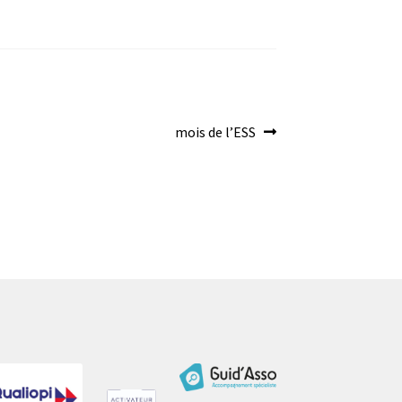
Article
mois de l’ESS
suivant :