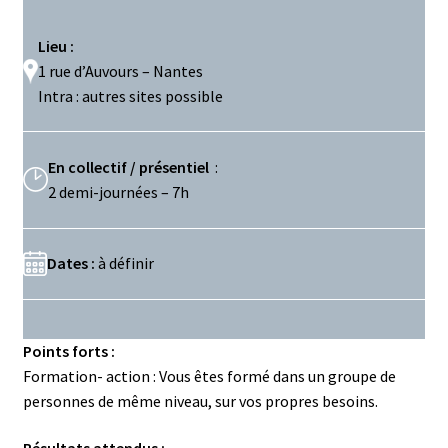
Lieu :
1 rue d’Auvours – Nantes
Intra : autres sites possible
En collectif / présentiel
:
2 demi-journées – 7h
Dates :
à définir
Points forts :
Formation- action : Vous êtes formé dans un groupe de
personnes de même niveau, sur vos propres besoins.