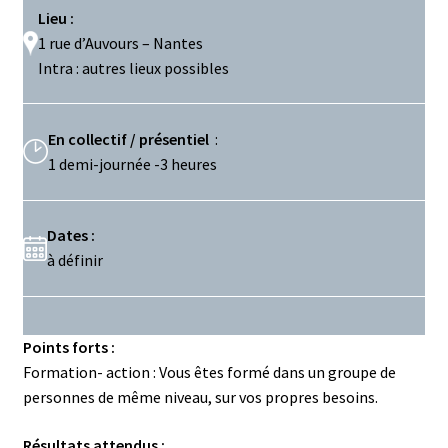
Lieu :
1 rue d’Auvours – Nantes
Intra : autres lieux possibles
En collectif / présentiel
:
1 demi-journée -3 heures
Dates :
à définir
Points forts :
Formation- action : Vous êtes formé dans un groupe de
personnes de même niveau, sur vos propres besoins.
Résultats attendus :