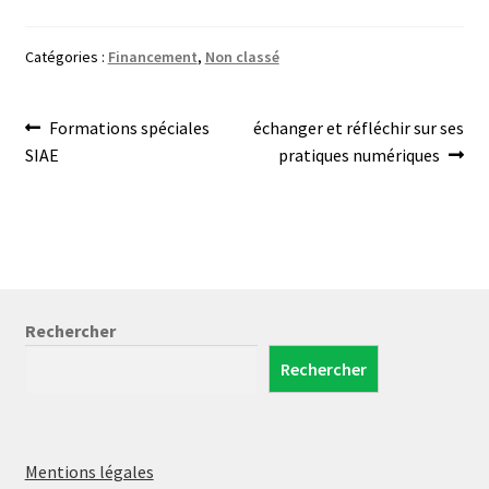
Catégories :
Financement
,
Non classé
Navigation
Article
Article
Formations spéciales
échanger et réfléchir sur ses
précédent :
suivant :
SIAE
pratiques numériques
de
l’article
Rechercher
Rechercher
Mentions légales