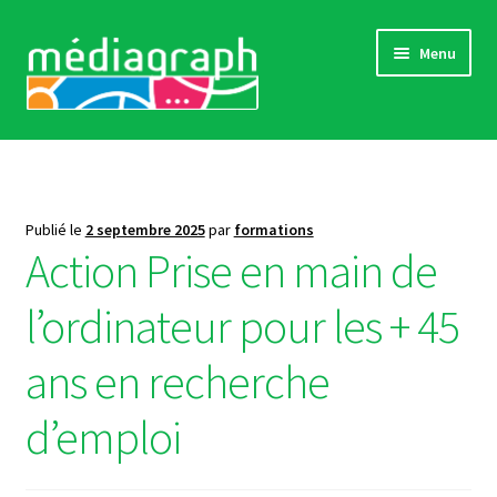
Aller
Aller
Menu
à
au
la
contenu
navigation
Catalogue complet
Comment s’inscrire
Publié le
2 septembre 2025
par
formations
Action Prise en main de
Actualités
l’ordinateur pour les + 45
« Références »
ans en recherche
Sensibilisations
d’emploi
Contact