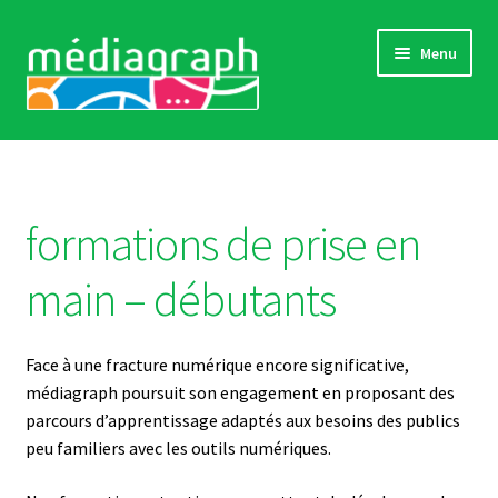
Aller
Aller
Menu
à
au
la
contenu
navigation
Catalogue complet
Comment s’inscrire
formations de prise en
Actualités
main – débutants
« Références »
Face à une fracture numérique encore significative,
Sensibilisations
médiagraph poursuit son engagement en proposant des
parcours d’apprentissage adaptés aux besoins des publics
Contact
peu familiers avec les outils numériques.