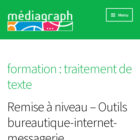
Aller
Aller
Menu
à
au
la
contenu
navigation
Catalogue complet
Comment s’inscrire
formation :
traitement de
Actualités
texte
« Références »
Remise à niveau – Outils
Sensibilisations
bureautique-internet-
Contact
messagerie