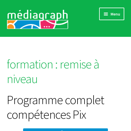
Aller
Aller
Menu
à
au
la
contenu
navigation
Catalogue complet
Comment s’inscrire
formation :
remise à
Actualités
niveau
« Références »
Programme complet
Sensibilisations
compétences Pix
Contact