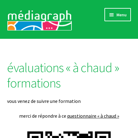
Aller
Aller
Menu
à
au
la
contenu
navigation
Catalogue complet
Comment s’inscrire
évaluations « à chaud »
Actualités
formations
« Références »
vous venez de suivre une formation
Sensibilisations
merci de répondre à ce
questionnaire « à chaud »
Contact