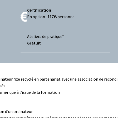
Certification
En option : 117€/personne
Ateliers de pratique*
Gratuit
rdinateur fixe recyclé en partenariat avec une association de recon
sés
Numérique
à l’issue de la formation
ion d’un ordinateur
ifiant des compétences numériques de base nécessaires au monde 