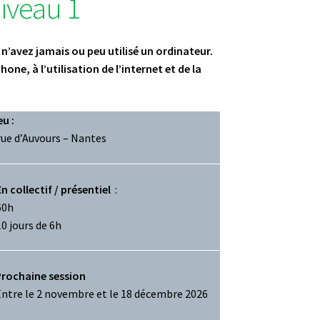
iveau 1
s n’avez jamais ou peu utilisé un ordinateur.
ne, à l’utilisation de l’internet et de la
eu :
rue d’Auvours – Nantes
En collectif / présentiel
:
60h
10 jours de 6h
Prochaine session
ntre le 2 novembre et le 18 décembre 2026